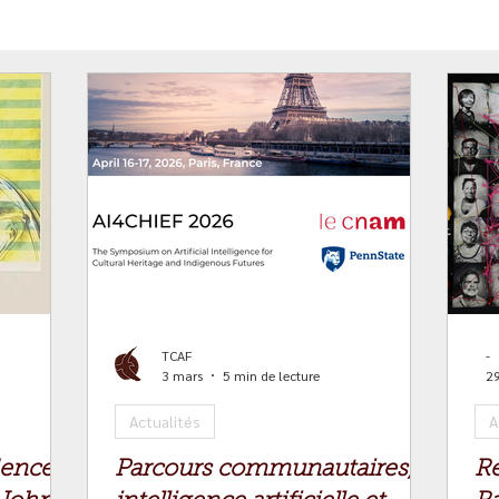
TCAF
-
3 mars
5 min de lecture
29
Actualités
A
idence
Parcours communautaires,
Ré