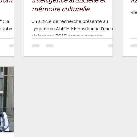
 John
intelligence artificielle et
Ra
mémoire culturelle
Ré
 : la
Un article de recherche présenté au
c John
symposium AI4CHIEF positionne l'une des
résidences TCAF comme parcours
communautaire et mémoriel.